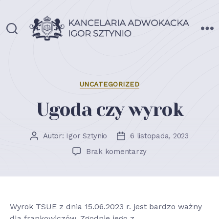
Adwokat
Igor
Sztynio
Kategorie
UNCATEGORIZED
Ugoda czy wyrok
Autor:
Igor Sztynio
6 listopada, 2023
Autor
Data
wpisu
wpisu
do
Brak komentarzy
Ugoda
czy
wyrok
Wyrok TSUE z dnia 15.06.2023 r. jest bardzo ważny
dla frankowiczów. Zgodnie jego z