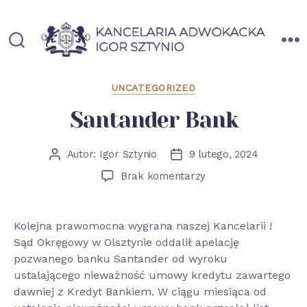
Adwokat
Kategorie
UNCATEGORIZED
Igor
Santander Bank
Sztynio
Autor:
Igor Sztynio
9 lutego, 2024
Autor
Data
wpisu
wpisu
do
Brak komentarzy
Santander
Bank
Kolejna prawomocna wygrana naszej Kancelarii !
Sąd Okręgowy w Olsztynie oddalił apelację
pozwanego banku Santander od wyroku
ustalającego nieważność umowy kredytu zawartego
dawniej z Kredyt Bankiem. W ciągu miesiąca od