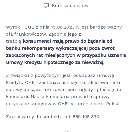
wpisu
wpisu
do
Brak komentarzy
Ugoda
czy
wyrok
Wyrok TSUE z dnia 15.06.2023 r. jest bardzo ważny
dla frankowiczów. Zgodnie jego z
treścią
konsumenci mają prawo do żądania od
banku rekompensaty wykraczającej poza zwrot
zapłaconych rat miesięcznych w przypadku uznania
umowy kredytu hipotecznego za nieważną
.
Z związku z powyższym jeśli posiadasz umowę
kredytu CHF i zastanawiasz się nad skierowaniem
sprawy do sądu lub zawarciem ugody zgłoś się do
kancelarii. Nasza kancelaria prowadzi sprawy
dotyczące kredytów w CHF na terenie całej Polski.
Zapraszamy do kontaktu tel. 889 198 330