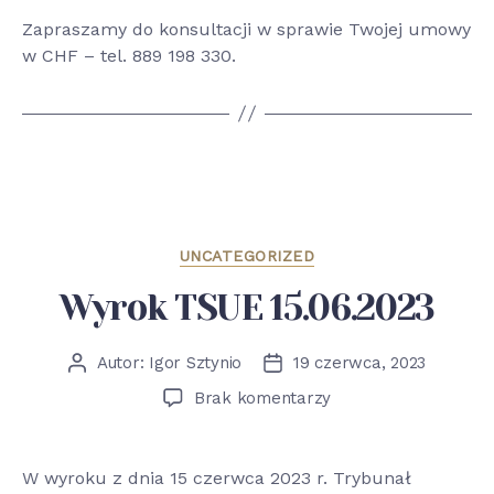
Zapraszamy do konsultacji w sprawie Twojej umowy
w CHF – tel. 889 198 330.
Kategorie
UNCATEGORIZED
Wyrok TSUE 15.06.2023
Autor:
Igor Sztynio
19 czerwca, 2023
Autor
Data
wpisu
wpisu
do
Brak komentarzy
Wyrok
TSUE
15.06.2023
W wyroku z dnia 15 czerwca 2023 r. Trybunał