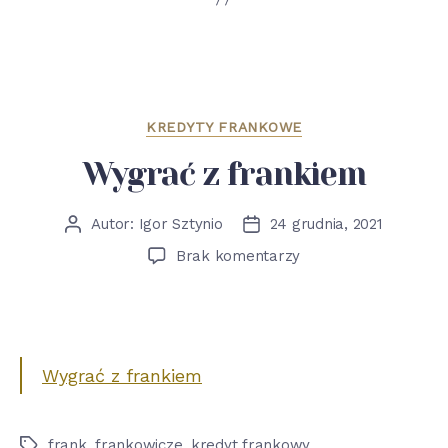
Kategorie
KREDYTY FRANKOWE
Wygrać z frankiem
Autor:
Igor Sztynio
24 grudnia, 2021
Autor
Data
wpisu
wpisu
do
Brak komentarzy
Wygrać
z
frankiem
Wygrać z frankiem
frank
,
frankowicze
,
kredyt frankowy
Tagi