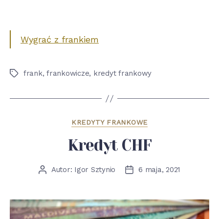
z
frankiem
Wygrać z frankiem
frank
,
frankowicze
,
kredyt frankowy
Tagi
Kategorie
KREDYTY FRANKOWE
Kredyt CHF
Autor:
Igor Sztynio
6 maja, 2021
Autor
Data
wpisu
wpisu