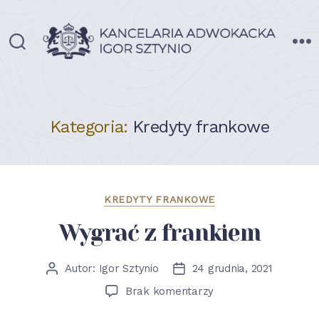
Adwokat
Igor
Sztynio
Kategoria:
Kredyty frankowe
Kategorie
KREDYTY FRANKOWE
Wygrać z frankiem
Autor:
Igor Sztynio
24 grudnia, 2021
Autor
Data
wpisu
wpisu
do
Brak komentarzy
Wygrać